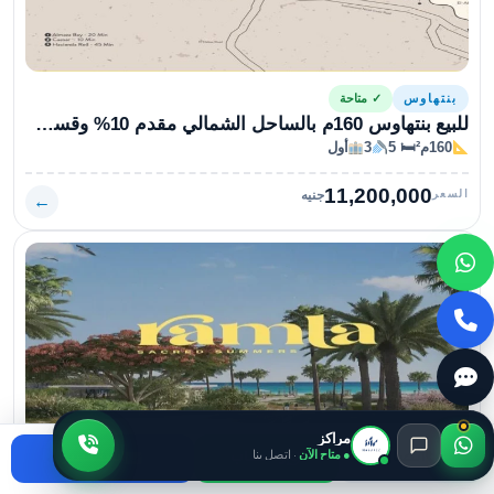
بنتهاوس
✓ متاحة
للبيع بنتهاوس 160م بالساحل الشمالي مقدم 10% وقسط حتى 7 سنوات في قرية رملة
160م²
🛏 5
3
أول
11,200,000
السعر
جنيه
←
مراكز
● متاح الآن
· اتصل بنا
اتصال
واتساب
استفسر
شاليه
✓ متاحة
للبيع بأرقي قرى الساحل الشمالي في رملة