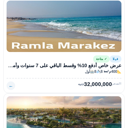
فيلا
✓ متاحة
عرض خاص أدفع 10% وقسط الباقي على 7 سنوات وأمتلك في قرية رملة
400م²
🛏 8
8
أول
32,000,000
السعر
جنيه
←