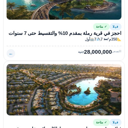
فيلا
✓ متاحة
احجز في قرية رملة بمقدم 10% والتقسيط حتى 7 سنوات
350م²
🛏 7
7
أول
28,000,000
السعر
جنيه
←
فيلا
✓ متاحة