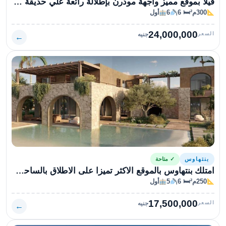
فيلا بموقع مميز واجهة مودرن بإطلالة رائعة علي حديقة شاسعة
300م²
🛏 6
6
أول
24,000,000
السعر
جنيه
←
بنتهاوس
✓ متاحة
امتلك بنتهاوس بالموقع الاكثر تميزا على الاطلاق بالساحل الشمالي في قرية رملة
250م²
🛏 6
5
أول
17,500,000
السعر
جنيه
←