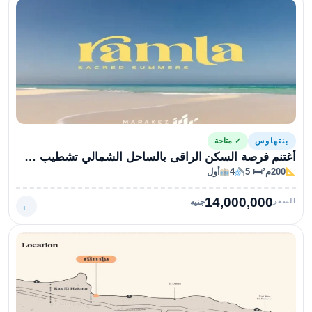
بنتهاوس
✓ متاحة
أغتنم فرصة السكن الراقى بالساحل الشمالي تشطيب سوبر لوكس
200م²
🛏 5
4
أول
14,000,000
السعر
جنيه
←